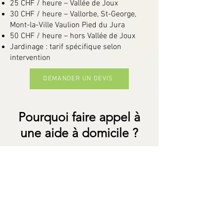
25 CHF / heure – Vallée de Joux
30 CHF / heure – Vallorbe, St-George,
Mont-la-Ville Vaulion Pied du Jura
50 CHF / heure – hors Vallée de Joux
Jardinage : tarif spécifique selon
intervention
DEMANDER UN DEVIS
Pourquoi faire appel à
une aide à domicile ?
Les tâches du quotidien peuvent
rapidement devenir une source de
stress, de fatigue ou de surcharge
mentale. Faire appel à une aide à
domicile en Suisse romande permet de
gagner du temps, de préserver son
énergie et de maintenir un cadre de vie