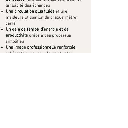
la fluidité des échanges
Une circulation plus fluide
et une
meilleure utilisation de chaque mètre
carré
Un gain de temps, d’énergie et de
productivité
grâce à des processus
simplifiés
Une image professionnelle renforcée
,
cohérente avec vos valeurs et votre
identité visuelle
Un environnement motivant et équilibré
,
propice à la créativité et à l’engagement
des équipes
Chaque espace repensé devient un outil au
service de votre réussite — un lieu où
organisation, sérénité et performance
coexistent naturellement.
ENVOYER UN MESSAGE