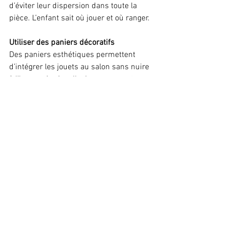
d’éviter leur dispersion dans toute la 
pièce. L’enfant sait où jouer et où ranger.
Utiliser des paniers décoratifs
Des paniers esthétiques permettent 
d’intégrer les jouets au salon sans nuire 
à l’harmonie visuelle. Le rangement 
devient discret et agréable.
Trier dès que les paniers débordent
Un panier qui déborde est un signal. Il 
indique qu’un tri est nécessaire. On 
enlève, on adapte, on simplifie.
Partager avec l’enfant sa manière de 
jouer
Observer et discuter avec l’enfant de sa 
manière de jouer permet d’adapter 
l’organisation à sa réalité. Un rangement 